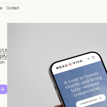
as
Contact
X/UI
pify
ion
.