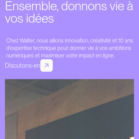
Ensemble, donnons vie à
vos idées
Chez Walter, nous allions innovation, créativité et 10 ans
d’expertise technique pour donner vie à vos ambitions
numériques et maximiser votre impact en ligne.
Discutons-en